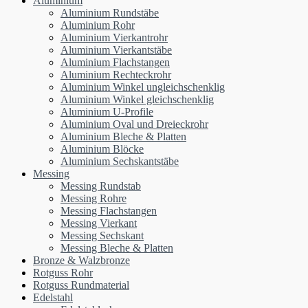
Aluminium
Aluminium Rundstäbe
Aluminium Rohr
Aluminium Vierkantrohr
Aluminium Vierkantstäbe
Aluminium Flachstangen
Aluminium Rechteckrohr
Aluminium Winkel ungleichschenklig
Aluminium Winkel gleichschenklig
Aluminium U-Profile
Aluminium Oval und Dreieckrohr
Aluminium Bleche & Platten
Aluminium Blöcke
Aluminium Sechskantstäbe
Messing
Messing Rundstab
Messing Rohre
Messing Flachstangen
Messing Vierkant
Messing Sechskant
Messing Bleche & Platten
Bronze & Walzbronze
Rotguss Rohr
Rotguss Rundmaterial
Edelstahl