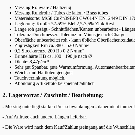
Messing Rohware / Halbzeug
Messing Rundrohr / Tubes de laiton / Brass tubes
Materialsorte: Ms58 CuZn39BP3 CW614N EN12449 DIN 17
Legierung: Kupfer 57-59% Blei 2,5-3,5% Zink Rest
Länge roh gesägt - Schnittflächen/Kanten unbearbeitet - Länge
Toleranz Durchmesser: Toleranz im Minus je nach Charge
Oberfläche unbearbeitet roh - kann übliche Oberflächenoxidat
Zugfestigkeit Rm ca. 380 - 520 N/mm²
0,2 Streckgrenze 200 Rp 0,2 N/mm²
Brinnelhärte HB ca. 100 - 190 je nach Ø
Dichte: 8,47g/cm³
Sehr gut Spanbar, gute Warmumformung, Automatenbearbeitu
Weich- und Hartlöten geeignet
Tauchverzinkung möglich..
Abbildung Artikelfoto beispielhaft/ähnlich
2. Lagervorrat / Zuschnitt / Bearbeitung:
- Messing unterliegt starken Preisschwankungen - daher nicht immer l
- Auf Anfrage auch andere Längen lieferbar.
- Die Ware wird nach dem Kauf/Zahlungseingang auf die Wunschläng