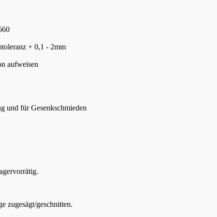
660
ntoleranz + 0,1 - 2mm
ion aufweisen
ng und für Gesenkschmieden
agervorrätig.
e zugesägt/geschnitten.