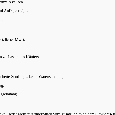
einzeln kaufen.
uf Anfrage möglich.
de
setzlicher Mwst.
en zu Lasten des Käufers.
sicherte Sendung - keine Warensendung.
ng.
ungseingang.
tikel. Jeder weitere Artikel/Stück wird zusätzlich mit einem Gewichts