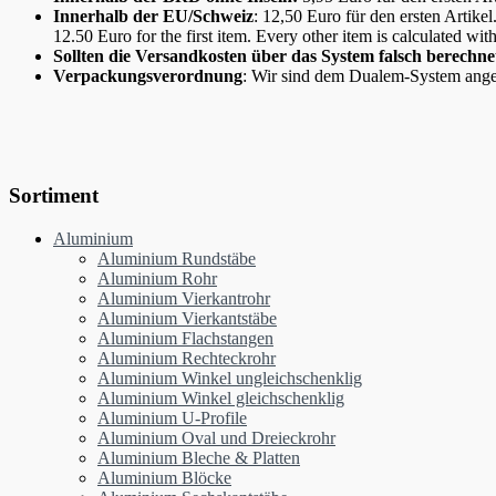
Innerhalb der EU/Schweiz
: 12,50 Euro für den ersten Artike
12.50 Euro for the first item. Every other item is calculated wit
Sollten die Versandkosten über das System falsch berech
Verpackungsverordnung
: Wir sind dem Dualem-System ange
Sortiment
Aluminium
Aluminium Rundstäbe
Aluminium Rohr
Aluminium Vierkantrohr
Aluminium Vierkantstäbe
Aluminium Flachstangen
Aluminium Rechteckrohr
Aluminium Winkel ungleichschenklig
Aluminium Winkel gleichschenklig
Aluminium U-Profile
Aluminium Oval und Dreieckrohr
Aluminium Bleche & Platten
Aluminium Blöcke