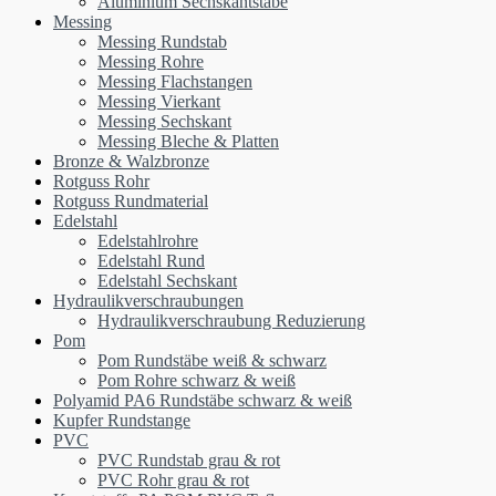
Aluminium Sechskantstäbe
Messing
Messing Rundstab
Messing Rohre
Messing Flachstangen
Messing Vierkant
Messing Sechskant
Messing Bleche & Platten
Bronze & Walzbronze
Rotguss Rohr
Rotguss Rundmaterial
Edelstahl
Edelstahlrohre
Edelstahl Rund
Edelstahl Sechskant
Hydraulikverschraubungen
Hydraulikverschraubung Reduzierung
Pom
Pom Rundstäbe weiß & schwarz
Pom Rohre schwarz & weiß
Polyamid PA6 Rundstäbe schwarz & weiß
Kupfer Rundstange
PVC
PVC Rundstab grau & rot
PVC Rohr grau & rot