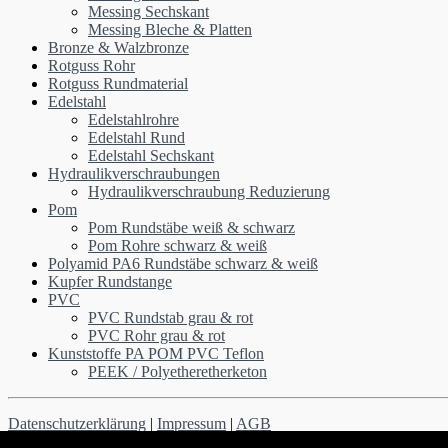
Messing Sechskant
Messing Bleche & Platten
Bronze & Walzbronze
Rotguss Rohr
Rotguss Rundmaterial
Edelstahl
Edelstahlrohre
Edelstahl Rund
Edelstahl Sechskant
Hydraulikverschraubungen
Hydraulikverschraubung Reduzierung
Pom
Pom Rundstäbe weiß & schwarz
Pom Rohre schwarz & weiß
Polyamid PA6 Rundstäbe schwarz & weiß
Kupfer Rundstange
PVC
PVC Rundstab grau & rot
PVC Rohr grau & rot
Kunststoffe PA POM PVC Teflon
PEEK / Polyetheretherketon
Datenschutzerklärung
|
Impressum
|
AGB