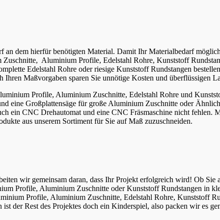
darf an dem hierfür benötigten Material. Damit Ihr Materialbedarf mögl
 Zuschnitte, Aluminium Profile, Edelstahl Rohre, Kunststoff Rundsta
 komplette Edelstahl Rohre oder riesige Kunststoff Rundstangen bestell
h Ihren Maßvorgaben sparen Sie unnötige Kosten und überflüssigen L
Aluminium Profile, Aluminium Zuschnitte, Edelstahl Rohre und Kunsts
d eine Großplattensäge für große Aluminium Zuschnitte oder Ähnliches
uch ein CNC Drehautomat und eine CNC Fräsmaschine nicht fehlen. Mi
rodukte aus unserem Sortiment für Sie auf Maß zuzuschneiden.
arbeiten wir gemeinsam daran, dass Ihr Projekt erfolgreich wird! Ob S
ium Profile, Aluminium Zuschnitte oder Kunststoff Rundstangen in k
Aluminium Profile, Aluminium Zuschnitte, Edelstahl Rohre, Kunststoff
ist der Rest des Projektes doch ein Kinderspiel, also packen wir es g