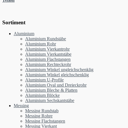
Teflon
Sortiment
Aluminium
Aluminium Rundstäbe
Aluminium Rohr
Aluminium Vierkantrohr
Aluminium Vierkantstäbe
Aluminium Flachstangen
Aluminium Rechteckrohr
Aluminium Winkel ungleichschenklig
Aluminium Winkel gleichschenklig
Aluminium U-Profile
Aluminium Oval und Dreieckrohr
Aluminium Bleche & Platten
Aluminium Blöcke
Aluminium Sechskantstäbe
Messing
Messing Rundstab
Messing Rohre
Messing Flachstangen
Messing Vierkant