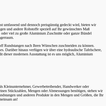
ichst umfassend und dennoch preisgünstig gedeckt wird, bieten wir
ngen und andere Rohstoffe speziell auf Ihr gewünschtes Maß
en oder viel zu große Aluminium Zuschnitte oder ganze Bündel
agerraum.
toff Rundstangen nach Ihren Wünschen zuschneiden zu können.
. Darüber hinaus verfügen wir über eine hydraulische Tafelschere,
t dieser modernen Ausstattung ist es uns möglich, Aluminium
ie als Kleinunternehmer, Gewerbetreibender, Handwerker oder
leinen Stückzahlen, Mengen oder Abmessungen benötigen, stehen wir
 Rundstangen und anderen Produkte in den Mengen und Größen, die Ihr
emeinsam an!