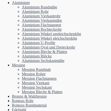
Aluminium
Aluminium Rundstäbe
Aluminium Rohr
Aluminium Vierkantrohr
Aluminium Vierkantstäbe
Aluminium Flachstangen
Aluminium Rechteckrohr
Aluminium Winkel ungleichschenklig
Aluminium Winkel gleichschenklig
Aluminium U-Profile
Aluminium Oval und Dreieckrohr
Aluminium Bleche & Platten
Aluminium Blöcke
Aluminium Sechskantstäbe
Messing
Messing Rundstab
Messing Rohre
Messing Flachstangen
Messing Vierkant
Messing Sechskant
Messing Bleche & Platten
Bronze & Walzbronze
Rotguss Rohr
Rotguss Rundmaterial
Edelstahl