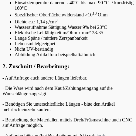
Einsatztemperatur dauernd - 40°C bis max. 90 °C / kurzfristig
160°C
13
Spezifischer Oberflächenwiderstand >10
Ohm
3
Dichte ca.: 1,14 g/cm
Wasseraufnahme Sättigung Wasser 9% bei 23°C
Elektrische Leitfähigkeit m/Ohm x mm² 28-35
Lange Späne / mittlere Zerspanbarkeit
Lebensmittelgeeignet
Nicht UV-beständig
Abbildung Artikelfoto beispielhaft/ähnlich
2. Zuschnitt / Bearbeitung:
- Auf Anfrage auch andere Längen lieferbar.
- Die Ware wird nach dem Kauf/Zahlungseingang auf die
Wunschlänge zugesägt.
- Benötigen Sie unterschiedliche Längen - bitte den Artikel
mehrfach einzeln kaufen.
- Bearbeitung der Materialien mittels Dreh/Fräsmaschine auch CNC
auf Anfrage möglich.
- Anfragen bitte an (bei Bearbeitung mit Skizze):
tools-