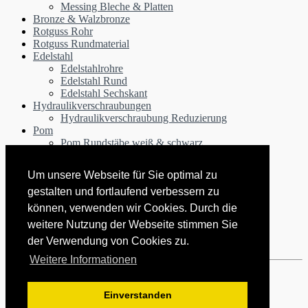
Messing Bleche & Platten
Bronze & Walzbronze
Rotguss Rohr
Rotguss Rundmaterial
Edelstahl
Edelstahlrohre
Edelstahl Rund
Edelstahl Sechskant
Hydraulikverschraubungen
Hydraulikverschraubung Reduzierung
Pom
Pom Rundstäbe weiß & schwarz
Pom Rohre schwarz & weiß
Polyamid PA6 Rundstäbe schwarz & weiß
Um unsere Webseite für Sie optimal zu
Kupfer Rundstange
gestalten und fortlaufend verbessern zu
PVC
PVC Rundstab grau & rot
können, verwenden wir Cookies. Durch die
PVC Rohr grau & rot
weitere Nutzung der Webseite stimmen Sie
Kunststoffe PA POM PVC Teflon
der Verwendung von Cookies zu.
PEEK / Polyetheretherketon
Weitere Informationen
Datenschutzerklärung
|
Impressum
|
AGB
Einverstanden
Nach oben