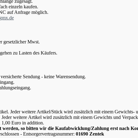
hlänge zugesägt.
fach einzeln kaufen.
CNC auf Anfrage möglich.
@gmx.de
r gesetzlicher Mwst.
gehen zu Lasten des Käufers.
s versicherte Sendung - keine Warensendung.
eingang.
Zahlungseingang.
tikel. Jeder weitere Artikel/Stück wird zusätzlich mit einem Gewichts
l. Jeder weitere Artikel wird zusätzlich mit einem Gewichts und Verpa
h 1,00 Euro in addition.
net werden, so bitten wir die Kaufabwicklung/Zahlung erst nach 
schlossen - Entsorgervertragsnummer:
01690 Zentek