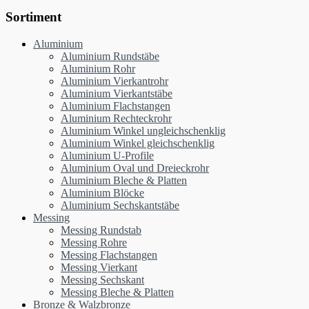
Sortiment
Aluminium
Aluminium Rundstäbe
Aluminium Rohr
Aluminium Vierkantrohr
Aluminium Vierkantstäbe
Aluminium Flachstangen
Aluminium Rechteckrohr
Aluminium Winkel ungleichschenklig
Aluminium Winkel gleichschenklig
Aluminium U-Profile
Aluminium Oval und Dreieckrohr
Aluminium Bleche & Platten
Aluminium Blöcke
Aluminium Sechskantstäbe
Messing
Messing Rundstab
Messing Rohre
Messing Flachstangen
Messing Vierkant
Messing Sechskant
Messing Bleche & Platten
Bronze & Walzbronze