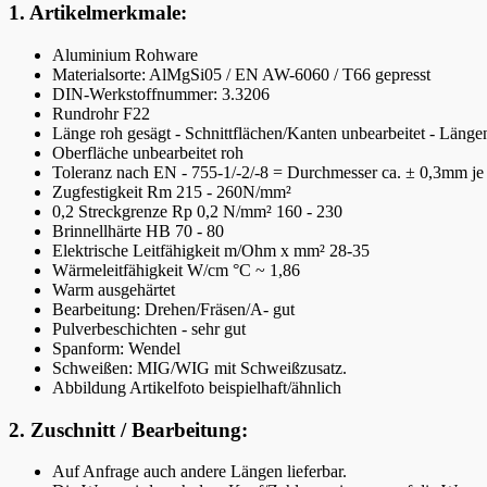
1. Artikelmerkmale:
Aluminium Rohware
Materialsorte: AlMgSi05 / EN AW-6060 / T66 gepresst
DIN-Werkstoffnummer: 3.3206
Rundrohr F22
Länge roh gesägt - Schnittflächen/Kanten unbearbeitet - Län
Oberfläche unbearbeitet roh
Toleranz nach EN - 755-1/-2/-8 = Durchmesser ca. ± 0,3mm je
Zugfestigkeit Rm 215 - 260N/mm²
0,2 Streckgrenze Rp 0,2 N/mm² 160 - 230
Brinnellhärte HB 70 - 80
Elektrische Leitfähigkeit m/Ohm x mm² 28-35
Wärmeleitfähigkeit W/cm °C ~ 1,86
Warm ausgehärtet
Bearbeitung: Drehen/Fräsen/A- gut
Pulverbeschichten - sehr gut
Spanform: Wendel
Schweißen: MIG/WIG mit Schweißzusatz.
Abbildung Artikelfoto beispielhaft/ähnlich
2. Zuschnitt / Bearbeitung:
Auf Anfrage auch andere Längen lieferbar.