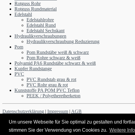
Rotguss Rohr
Rotguss Rundmaterial
Edelstahl
Edelstahlrohre
Edelstahl Rund
Edelstahl Sechskant
Hydraulikverschraubungen
Hydraulikverschraubung Reduzierung
Pom
Pom Rundstäbe weiß & schwarz
Pom Rohre schwarz & weiß
Polyamid PA6 Rundstäbe schwarz & weiß
Kupfer Rundstange
PVC
PVC Rundstab grau & rot
PVC Rohr grau & rot
Kunststoffe PA POM PVC Teflon
PEEK / Polyetheretherketon
Datenschutzerklärung
|
Impressum
|
AGB
Nach oben
Um unsere Webseite für Sie optimal zu gestalten und fort
stimmen Sie der Verwendung von Cookies zu.
Weitere Inf
© 2026 Heck-Sevdic GmbH & Co. KG