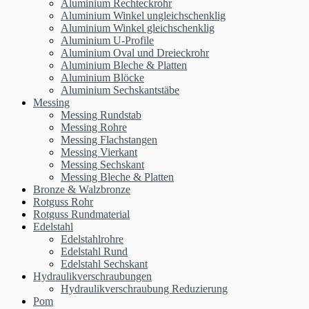
Aluminium Rechteckrohr
Aluminium Winkel ungleichschenklig
Aluminium Winkel gleichschenklig
Aluminium U-Profile
Aluminium Oval und Dreieckrohr
Aluminium Bleche & Platten
Aluminium Blöcke
Aluminium Sechskantstäbe
Messing
Messing Rundstab
Messing Rohre
Messing Flachstangen
Messing Vierkant
Messing Sechskant
Messing Bleche & Platten
Bronze & Walzbronze
Rotguss Rohr
Rotguss Rundmaterial
Edelstahl
Edelstahlrohre
Edelstahl Rund
Edelstahl Sechskant
Hydraulikverschraubungen
Hydraulikverschraubung Reduzierung
Pom